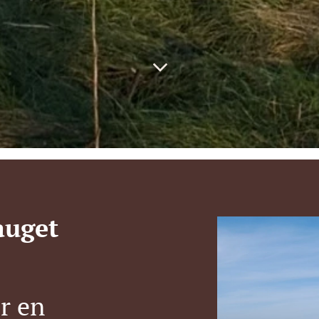
auget
er en